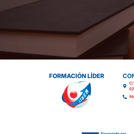
FORMACIÓN LÍDER
CO
C/
02
96