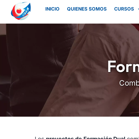
INICIO
QUIENES SOMOS
CURSOS
Form
Combi
Los
proyectos de
Formación Dual
comb