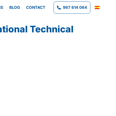
MS
BLOG
CONTACT
967 614 064
ational Technical